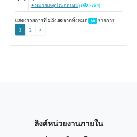
+ หมายเหตุประกอบงบ)
(
2784)
แสดงรายการที่
1
ถึง
50
จากทั้งหมด
รายการ
59
(
1
2
>
c
u
r
r
e
n
t
)
ลิงค์หน่วยงานภายใน