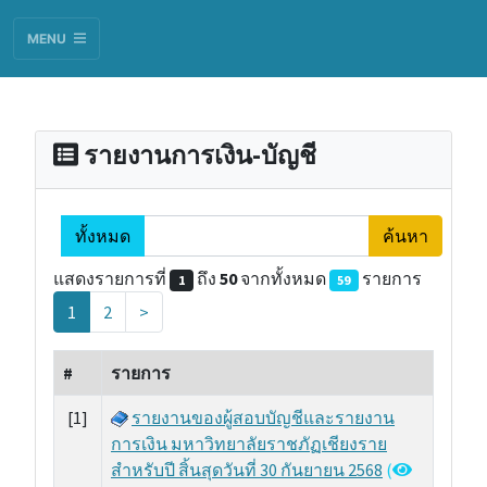
MENU
รายงานการเงิน-บัญชี
ทั้งหมด
ค้นหา
แสดงรายการที่
ถึง
50
จากทั้งหมด
รายการ
1
59
(
1
2
>
c
u
#
รายการ
r
r
[1]
รายงานของผู้สอบบัญชีและรายงาน
e
การเงิน มหาวิทยาลัยราชภัฏเชียงราย
n
สำหรับปี สิ้นสุดวันที่ 30 กันยายน 2568
(