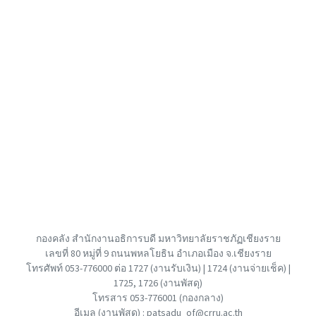
กองคลัง สำนักงานอธิการบดี มหาวิทยาลัยราชภัฏเชียงราย
เลขที่ 80 หมู่ที่ 9 ถนนพหลโยธิน อำเภอเมือง จ.เชียงราย
โทรศัพท์ 053-776000 ต่อ 1727 (งานรับเงิน) | 1724 (งานจ่ายเช็ค) |
1725, 1726 (งานพัสดุ)
โทรสาร 053-776001 (กองกลาง)
อีเมล (งานพัสดุ) : patsadu_of@crru.ac.th