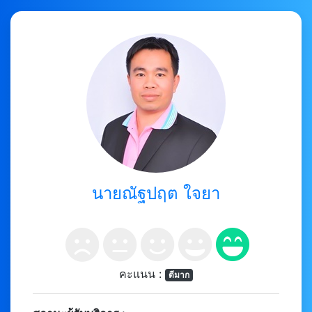
นายณัฐปฤต ใจยา
คะแนน :
ดีมาก