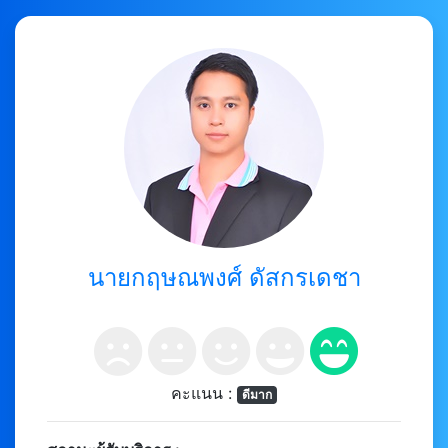
นายกฤษณพงศ์ ดัสกรเดชา
คะแนน :
ดีมาก